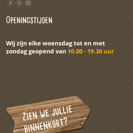
Vind ons op:
Facebook
X
Instagram
page
page
page
Openingstijden
opens
opens
opens
in
in
in
new
new
new
Wij zijn elke woensdag tot en met
window
window
window
zondag geopend van
10.00 - 19.30 uur