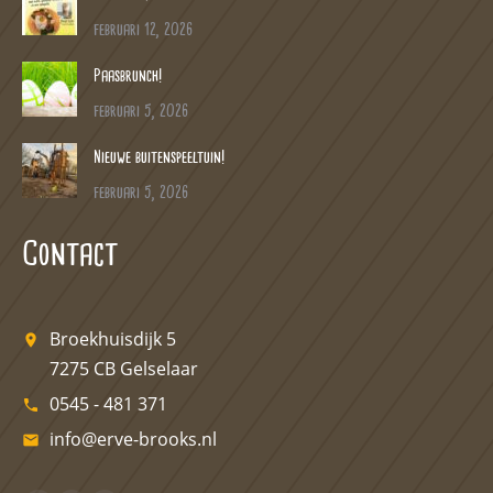
februari 12, 2026
Paasbrunch!
februari 5, 2026
Nieuwe buitenspeeltuin!
februari 5, 2026
Contact
Broekhuisdijk 5
room
7275 CB Gelselaar
0545 - 481 371
phone
info@erve-brooks.nl
email