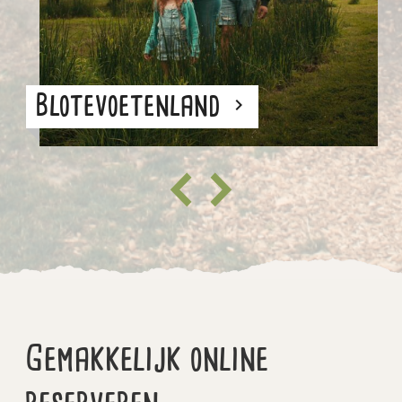
Blotevoetenland
keyboard_arrow_right
Gemakkelijk online