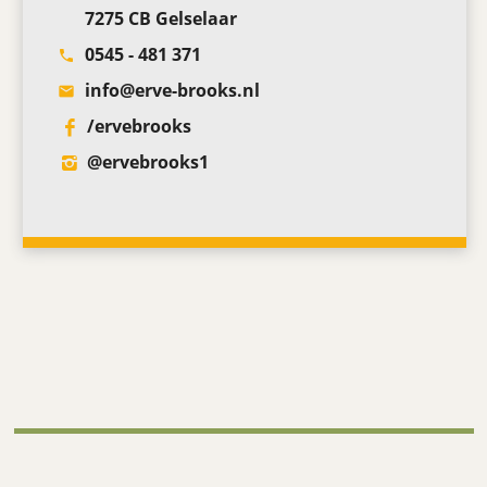
7275 CB Gelselaar
0545 - 481 371
phone
info@erve-brooks.nl
email
/ervebrooks
‎@ervebrooks1