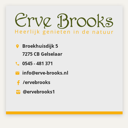
Broekhuisdijk 5
room
7275 CB Gelselaar
0545 - 481 371
phone
info@erve-brooks.nl
email
/ervebrooks
‎@ervebrooks1