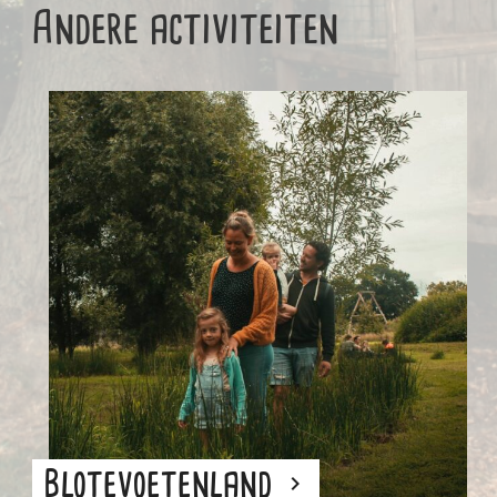
Andere activiteiten
Blotevoetenland
keyboard_arrow_right