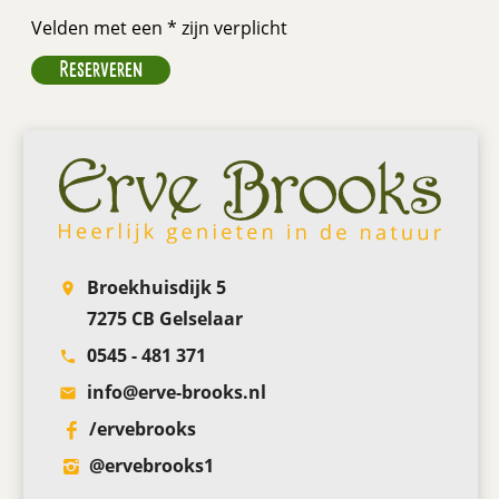
Velden met een * zijn verplicht
Broekhuisdijk 5
room
7275 CB Gelselaar
0545 - 481 371
phone
info@erve-brooks.nl
email
/ervebrooks
‎@ervebrooks1