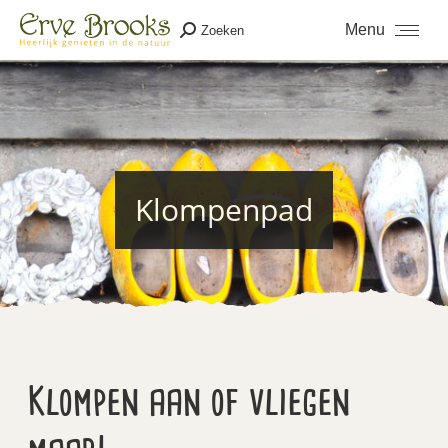
Menu
Zoeken
Zoeken:
Klompenpad
Je bent hier:
Klompen aan of vliegen